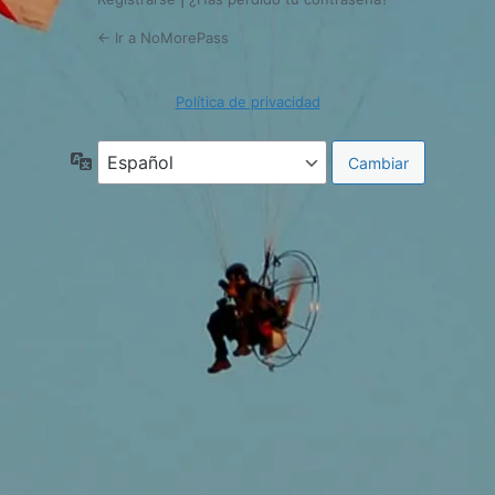
← Ir a NoMorePass
Política de privacidad
Idioma