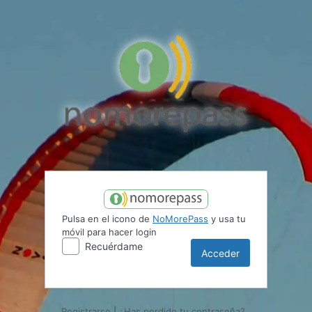
Acceder
Pulsa en el icono de
NoMorePass
y usa tu
móvil para hacer login
Recuérdame
Registrarse
|
¿Has perdido tu contraseña?